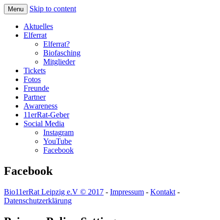
Skip to content
Menu
Aktuelles
Elferrat
Elferrat?
Biofasching
Mitglieder
Tickets
Fotos
Freunde
Partner
Awareness
11erRat-Geber
Social Media
Instagram
YouTube
Facebook
Facebook
Bio11erRat Leipzig e.V © 2017
-
Impressum
-
Kontakt
-
Datenschutzerklärung